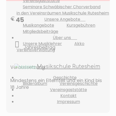
Vereinsgaststätte
Seminare Schwäbischer Chorverband
in den Vereinsräumen Musikschule Rutesheim
45
€
Unsere Angebote
Musikangebote
Kursgebühren
Mitgliedsbeiträge
Über uns
Unsere Musiklehrer
Akko
Jahresbeitrag
Vereinsverwaltung
Musikschule Rutesheim
Voraussetzung:
Geschichte
Mindestens ein Elternteil und ein Kind bis
Bilderalbum
Vereinsgeschichte
18 Jahre
Vereinsgaststätte
Kontakt
Impressum